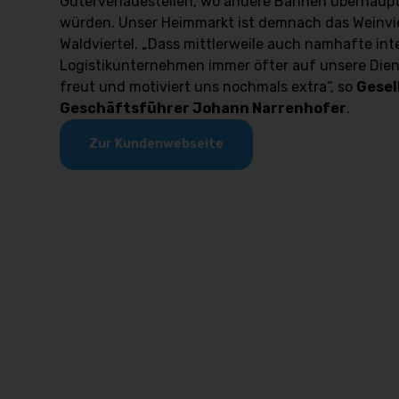
Güterverladestellen, wo andere Bahnen überhaupt
würden. Unser Heimmarkt ist demnach das Weinvie
Waldviertel. „Dass mittlerweile auch namhafte in
Logistikunternehmen immer öfter auf unsere Dien
freut und motiviert uns nochmals extra“, so
Gesel
Geschäftsführer Johann Narrenhofer
.
Zur Kundenwebseite