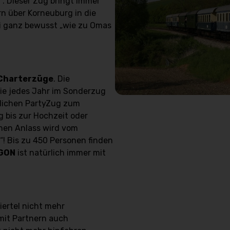
“
. Dieser Zug bringt immer
n über Korneuburg in die
ei ganz bewusst „wie zu Omas
Charterzüge
. Die
die jedes Jahr im Sonderzug
hrlichen PartyZug zum
 bis zur Hochzeit oder
chen Anlass wird vom
! Bis zu 450 Personen finden
GON
ist natürlich immer mit
iertel nicht mehr
mit Partnern auch