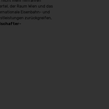
 nicht mehr hinfahren
rtel, der Raum Wien und das
ternationale Eisenbahn- und
stleistungen zurückgreifen,
lschafter-