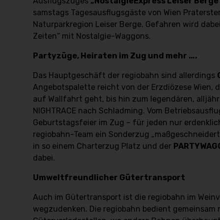
Ausflugszuges
„NostalgieExpress Leiser Berge
samstags Tagesausflugsgäste von Wien Praterster
Naturparkregion Leiser Berge. Gefahren wird dab
Zeiten“ mit Nostalgie-Waggons.
Partyzüge, Heiraten im Zug und mehr ….
Das Hauptgeschäft der regiobahn sind allerdings
Angebotspalette reicht von der Erzdiözese Wien, 
auf Wallfahrt geht, bis hin zum legendären, alljä
NIGHTRACE nach Schladming. Vom Betriebsausflug
Geburtstagsfeier im Zug – für jeden nur erdenkli
regiobahn-Team ein Sonderzug „maßgeschneidert“
in so einem Charterzug Platz und der
PARTYWAG
dabei.
Umweltfreundlicher Gütertransport
Auch im Gütertransport ist die regiobahn im Weinv
wegzudenken. Die regiobahn bedient gemeinsam 