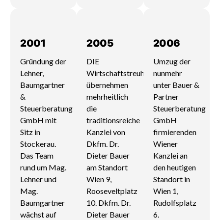
2001
2005
2006
Gründung der
DIE
Umzug der
Lehner,
Wirtschaftstreuhänder
nunmehr
Baumgartner
übernehmen
unter Bauer &
&
mehrheitlich
Partner
Steuerberatung
die
Steuerberatung
GmbH mit
traditionsreiche
GmbH
Sitz in
Kanzlei von
firmierenden
Stockerau.
Dkfm. Dr.
Wiener
Das Team
Dieter Bauer
Kanzlei an
rund um Mag.
am Standort
den heutigen
Lehner und
Wien 9,
Standort in
Mag.
Rooseveltplatz
Wien 1,
Baumgartner
10. Dkfm. Dr.
Rudolfsplatz
wächst auf
Dieter Bauer
6.