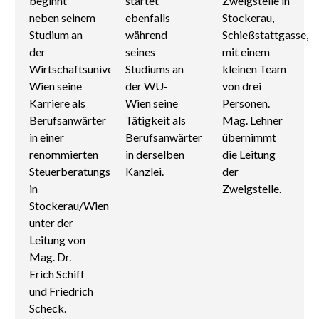
beginnt
startet
Zweigstelle in
neben seinem
ebenfalls
Stockerau,
Studium an
während
Schießstattgasse,
der
seines
mit einem
Wirtschaftsuniversität
Studiums an
kleinen Team
Wien seine
der WU-
von drei
Karriere als
Wien seine
Personen.
Berufsanwärter
Tätigkeit als
Mag. Lehner
in einer
Berufsanwärter
übernimmt
renommierten
in derselben
die Leitung
Steuerberatungskanzlei
Kanzlei.
der
in
Zweigstelle.
Stockerau/Wien
unter der
Leitung von
Mag. Dr.
Erich Schiff
und Friedrich
Scheck.