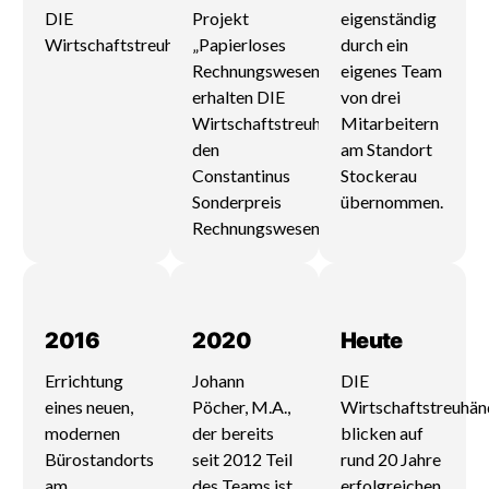
DIE
Projekt
eigenständig
Wirtschaftstreuhänder.
„Papierloses
durch ein
Rechnungswesen“
eigenes Team
erhalten DIE
von drei
Wirtschaftstreuhänder
Mitarbeitern
den
am Standort
Constantinus
Stockerau
Sonderpreis
übernommen.
Rechnungswesen
2016
2020
Heute
Errichtung
Johann
DIE
eines neuen,
Pöcher, M.A.,
Wirtschaftstreuhän
modernen
der bereits
blicken auf
Bürostandorts
seit 2012 Teil
rund 20 Jahre
am
des Teams ist,
erfolgreichen