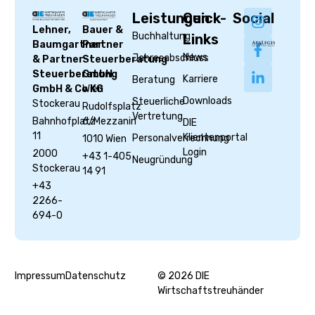
Leistungen
Quick-
Social
Lehner,
Bauer &
Buchhaltung
Links
Baumgartner
Partner
News
Jahresabschluss
& Partner
Steuerberatung
Steuerberatung
GmbH
Karriere
Beratung
GmbH & Co KG
Wien
Downloads
Steuerliche
Stockerau
Rudolfsplatz
Vertretung
Bahnhofplatz
6/Mezzanin
DIE
11
Klientenportal
Personalverrechnung
1010 Wien
Login
2000
+43 1-405
Neugründung
Stockerau
14 91
+43
2266-
694-0
Impressum
Datenschutz
© 2026 DIE
Wirtschaftstreuhänder