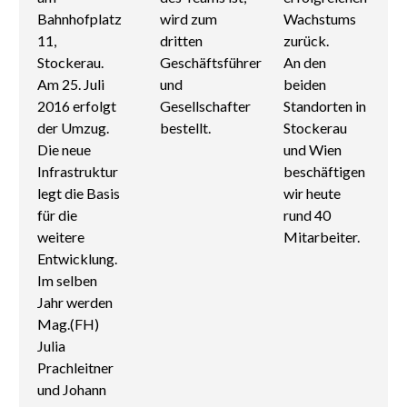
Bahnhofplatz
wird zum
Wachstums
11,
dritten
zurück.
Stockerau.
Geschäftsführer
An den
Am 25. Juli
und
beiden
2016 erfolgt
Gesellschafter
Standorten in
der Umzug.
bestellt.
Stockerau
Die neue
und Wien
Infrastruktur
beschäftigen
legt die Basis
wir heute
für die
rund 40
weitere
Mitarbeiter.
Entwicklung.
Im selben
Jahr werden
Mag.(FH)
Julia
Prachleitner
und Johann