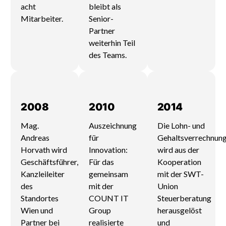
acht
bleibt als
Mitarbeiter.
Senior-
Partner
weiterhin Teil
des Teams.
2008
2010
2014
Mag.
Auszeichnung
Die Lohn- und
Andreas
für
Gehaltsverrechnun
Horvath wird
Innovation:
wird aus der
Geschäftsführer,
Für das
Kooperation
Kanzleileiter
gemeinsam
mit der SWT-
des
mit der
Union
Standortes
COUNT IT
Steuerberatung
Wien und
Group
herausgelöst
Partner bei
realisierte
und